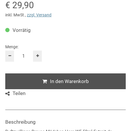
Verkaufspreis: € 29,90
€ 29,90
inkl. MwSt.
,
zzgl. Versand
Vorrätig
Menge:
In den Warenkorb
Teilen
Beschreibung