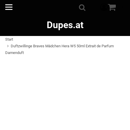
Warenkorb
0
Suche
Dupes.at
Start
Duftzwillinge Braves Mädchen Hera W5 50ml Extrait de Parfum
Damenduft